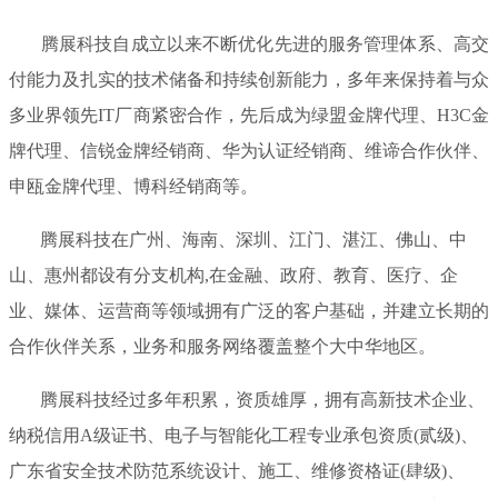
腾展科技自成立以来不断优化先进的服务管理体系、高交
付能力及扎实的技术储备和持续创新能力，多年来保持着与众
多业界领先IT厂商紧密合作，先后成为绿盟金牌代理、H3C金
牌代理、信锐金牌经销商、华为认证经销商、维谛合作伙伴、
申瓯金牌代理、博科经销商等。
腾展科技在广州、海南、深圳、江门、湛江、佛山、中
山、惠州都设有分支机构,在金融、政府、教育、医疗、企
业、媒体、运营商等领域拥有广泛的客户基础，并建立长期的
合作伙伴关系，业务和服务网络覆盖整个大中华地区。
腾展科技经过多年积累，资质雄厚，拥有高新技术企业、
纳税信用A级证书、电子与智能化工程专业承包资质(贰级)、
广东省安全技术防范系统设计、施工、维修资格证(肆级)、