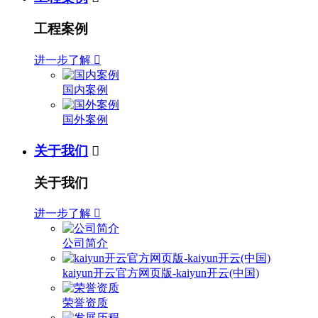
工程案例
进一步了解

国内案例
国外案例
关于我们

关于我们
进一步了解

公司简介
kaiyun开云官方网页版-kaiyun开云(中国)
荣誉资质