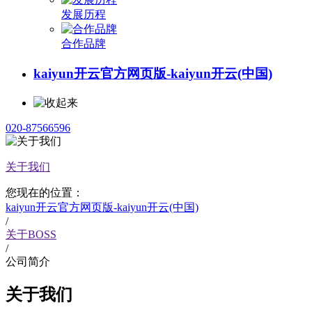
发展历程
合作品牌
kaiyun开云官方网页版-kaiyun开云(中国)
020-87566596
关于我们
您现在的位置：
kaiyun开云官方网页版-kaiyun开云(中国)
/
关于BOSS
/
公司简介
关于我们