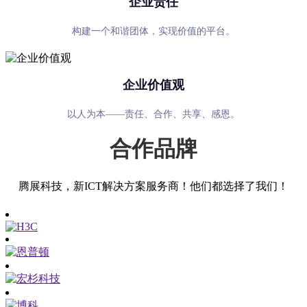
企业责任
构建一个和谐团体，实现价值的平台。
企业价值观
以人为本——责任、合作、共享、感恩。
合作品牌
腾展科技，新ICT解决方案服务商！他们都选择了我们！