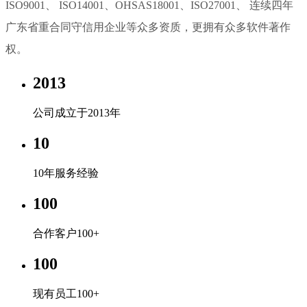
ISO9001、 ISO14001、OHSAS18001、ISO27001、 连续四年
广东省重合同守信用企业等众多资质，更拥有众多软件著作
权。
2013
公司成立于2013年
10
10年服务经验
100
合作客户100+
100
现有员工100+