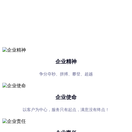
kaiyun开云官方网页版-kaiyun
开云(中国)
专心、专注、专业，超越自我，共赢未来
企业精神
争分夺秒、拼搏、攀登、超越
企业使命
以客户为中心，服务只有起点，满意没有终点！