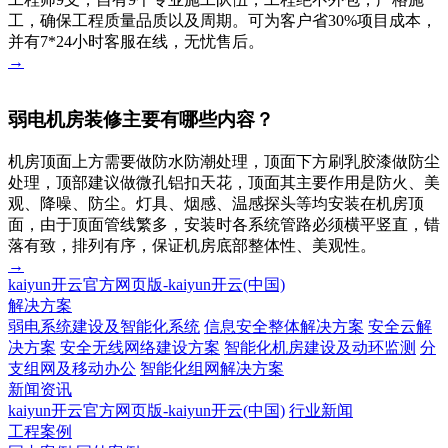
工，确保工程质量品质以及周期。可为客户省30%项目成本，
并有7*24小时客服在线，无忧售后。
→
弱电机房装修主要有哪些内容？
机房顶面上方需要做防水防潮处理，顶面下方刷乳胶漆做防尘
处理，顶部建议做微孔铝扣天花，顶面其主要作用是防火、美
观、降噪、防尘。灯具、烟感、温感探头等均安装在机房顶
面，由于顶面管线繁多，安装时各系统管路必须横平竖直，错
落有致，排列有序，保证机房底部整体性、美观性。
→
kaiyun开云官方网页版-kaiyun开云(中国)
解决方案
弱电系统建设及智能化系统
信息安全整体解决方案
安全云解
决方案
安全无线网络建设方案
智能化机房建设及动环监测
分
支组网及移动办公
智能化组网解决方案
新闻资讯
kaiyun开云官方网页版-kaiyun开云(中国)
行业新闻
工程案例