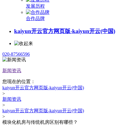
发展历程
合作品牌
kaiyun开云官方网页版-kaiyun开云(中国)
020-87566596
新闻资讯
您现在的位置：
kaiyun开云官方网页版-kaiyun开云(中国)
>
新闻资讯
>
kaiyun开云官方网页版-kaiyun开云(中国)
>
模块化机房与传统机房区别有哪些？